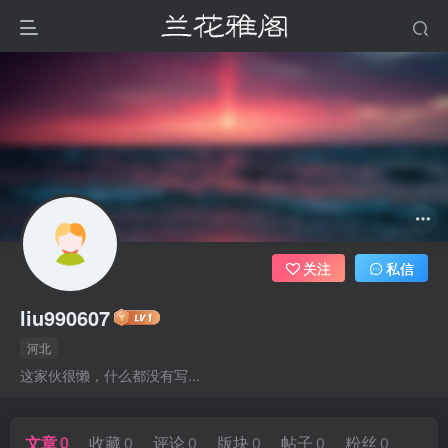
关注
私信
liu990607
河北
这家伙很懒，什么都没有写...
文章
0
收藏
0
评论
0
版块
0
帖子
0
粉丝
0