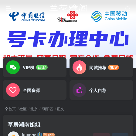
VIP群
同城推荐
认证
NEW
全国资源
个人自荐
首页
社区
北京
朝阳区
正文
草房湖南姐姐
kuange