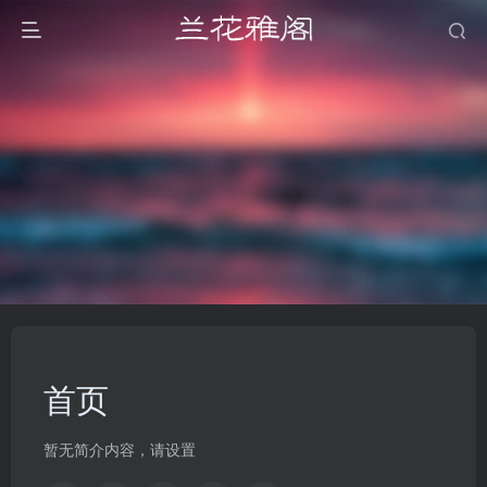
首页
暂无简介内容，请设置